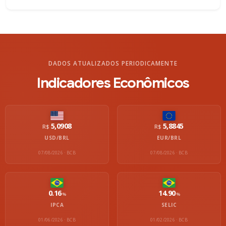
DADOS ATUALIZADOS PERIODICAMENTE
Indicadores Econômicos
5,0908
5,8845
R$
R$
USD/BRL
EUR/BRL
07/08/2026 · BCB
07/08/2026 · BCB
0.16
14.90
%
%
IPCA
SELIC
01/06/2026 · BCB
01/02/2026 · BCB