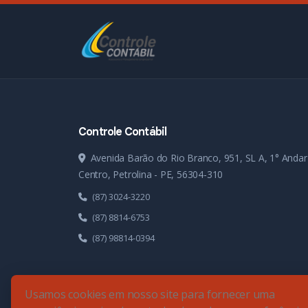
Controle Contábil
Avenida Barão do Rio Branco, 951, SL A, 1° Andar
Centro, Petrolina - PE, 56304-310
(87) 3024-3220
(87) 8814-6753
(87) 98814-0394
Usamos cookies em nosso site para fornecer uma