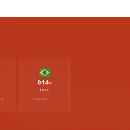
0.14
%
INPC
CB
01/06/2026 · BCB