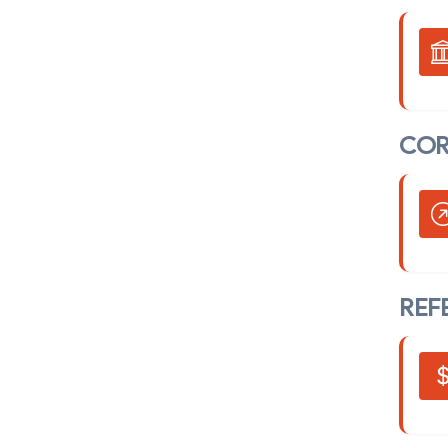
CO
REF