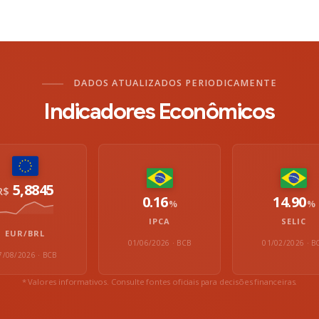
DADOS ATUALIZADOS PERIODICAMENTE
Indicadores Econômicos
5,8845
R$
0.16
14.90
%
%
IPCA
SELIC
EUR/BRL
01/06/2026 · BCB
01/02/2026 · B
7/08/2026 · BCB
* Valores informativos. Consulte fontes oficiais para decisões financeiras.